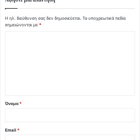
Η ηλ. διεύθυνση σας δεν δημοσιεύεται.
Τα υποχρεωτικά πεδία
σημειώνονται με
*
Σ
χ
ό
λ
ι
ο
*
Όνομα
*
Email
*