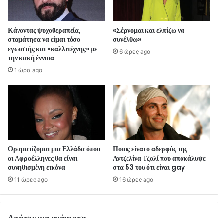
Κάνοντας ψυχοθεραπεία,
«Σέρνομαι και ελπίζω να
σταμάτησα να είμαι τόσο
συνέλθω»
εγωιστής και «καλλιτέχνης» με
6 ώρες ago
την κακή έννοια
1 ώρα ago
Οραματίζομαι μια Ελλάδα όπου
Ποιος είναι ο αδερφός της
οι Αφροέλληνες θα είναι
Αντζελίνα Τζολί που αποκάλυψε
συνηθισμένη εικόνα
στα 53 του ότι είναι gay
11 ώρες ago
16 ώρες ago
Αφήστε μια απάντηση