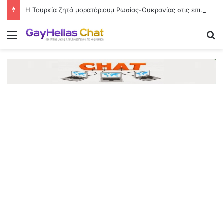
Η Τουρκία ζητά μορατόριουμ Ρωσίας-Ουκρανίας στις επιθέσεις κατά εμπορικών πλοίων
Menu
Se