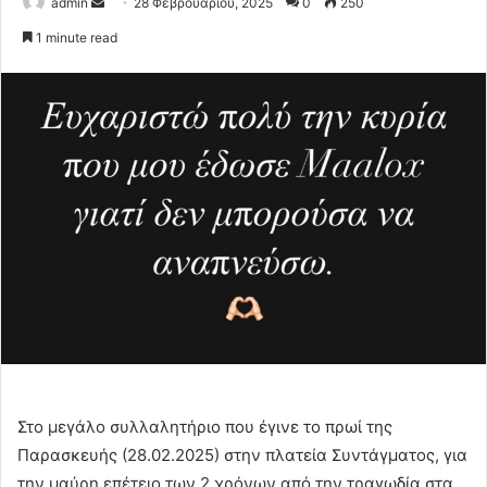
Send
admin
28 Φεβρουαρίου, 2025
0
250
an
1 minute read
email
Στο μεγάλο συλλαλητήριο που έγινε το πρωί της
Παρασκευής (28.02.2025) στην πλατεία Συντάγματος, για
την μαύρη επέτειο των 2 χρόνων από την τραγωδία στα