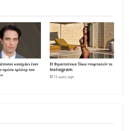
τινσον κυνηγάει έναν
Η Φραντσέσκα Τόκα «πυρπολεί» το
ο πρώτο τρέιλερ του
Instagram
e»
12 ώρες ago