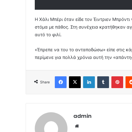
Η Χάλι Μπέρι όταν είδε τον Έιντριεν Μπρόντι 
στόμα με πάθος. Στη συνέχεια κρατήθηκαν αγ
αυτό το φιλί.
«Έπρεπε να του το ανταποδώσω» είπε στις κάμ
περίμενε για πολλά χρόνια αυτή την «απάντη
Facebook
X
LinkedIn
Tumblr
Pint
Share
admin
Website