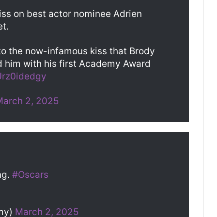
kiss on best actor nominee Adrien
t.
o the now-infamous kiss that Brody
 him with his first Academy Award
/Urz0idedgy
March 2, 2025
ng.
#Oscars
my)
March 2, 2025