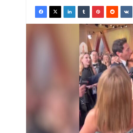
an
Facebook
X
LinkedIn
Tumblr
Pinterest
Reddit
email