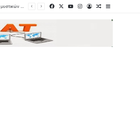
Facebook
X
YouTube
Instagram
Log In
Random Article
Sidebar
 gay