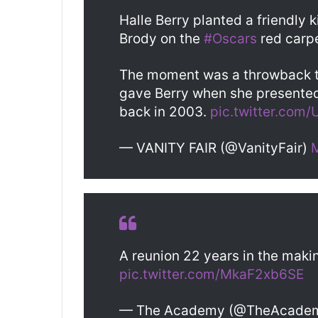
Halle Berry planted a friendly 
Brody on the
#Oscars
red carpe
The moment was a throwback t
gave Berry when she presented
back in 2003.
pic.twitter.com
— VANITY FAIR (@VanityFair)
A reunion 22 years in the maki
pic.twitter.com/MkaF2xb6SE
— The Academy (@TheAcade