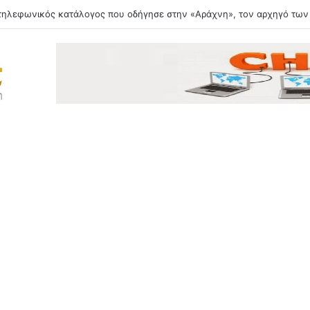
ίναι ο αδερφός της Αντζελίνα Τζολί που αποκάλυψε στα 53 του ότι είναι