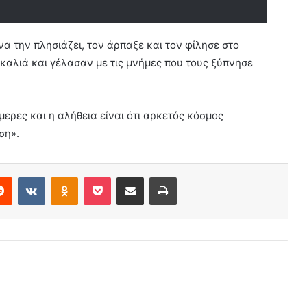
να την πλησιάζει, τον άρπαξε και τον φίλησε στο
καλιά και γέλασαν με τις μνήμες που τους ξύπνησε
ερες και η αλήθεια είναι ότι αρκετός κόσμος
ση».
erest
Reddit
VKontakte
Odnoklassniki
Pocket
Share via Email
Print