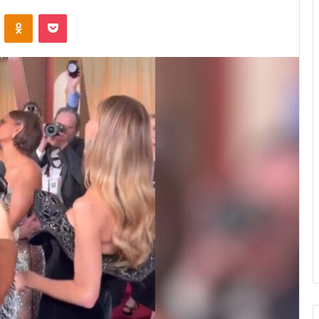
VKontakte
Odnoklassniki
Pocket