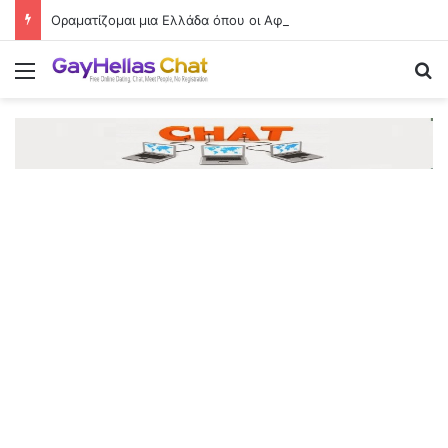
Οραματίζομαι μια Ελλάδα όπου οι Αφροέλληνες θα είναι συνηθισμένη εικόνα
Menu
Se