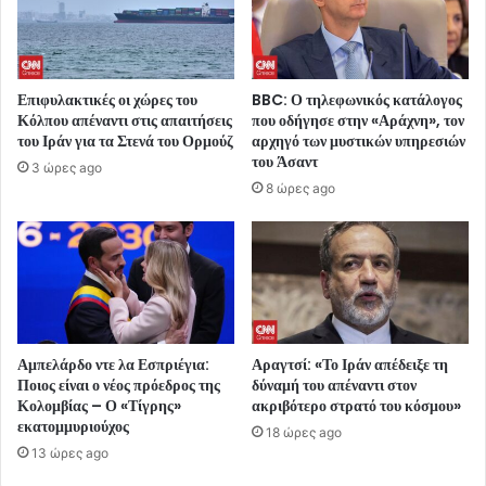
Επιφυλακτικές οι χώρες του
BBC: Ο τηλεφωνικός κατάλογος
Κόλπου απέναντι στις απαιτήσεις
που οδήγησε στην «Αράχνη», τον
του Ιράν για τα Στενά του Ορμούζ
αρχηγό των μυστικών υπηρεσιών
του Άσαντ
3 ώρες ago
8 ώρες ago
Αμπελάρδο ντε λα Εσπριέγια:
Αραγτσί: «Το Ιράν απέδειξε τη
Ποιος είναι ο νέος πρόεδρος της
δύναμή του απέναντι στον
Κολομβίας – Ο «Τίγρης»
ακριβότερο στρατό του κόσμου»
εκατομμυριούχος
18 ώρες ago
13 ώρες ago