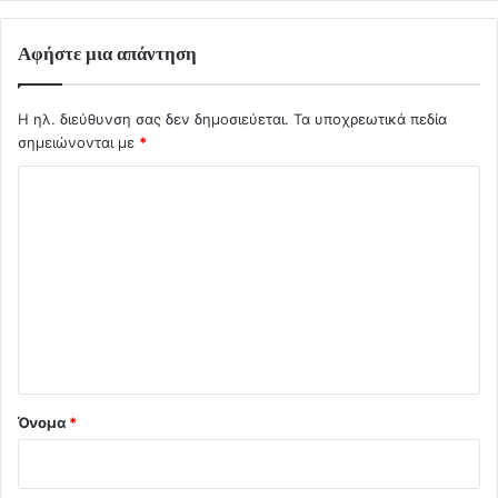
Αφήστε μια απάντηση
Η ηλ. διεύθυνση σας δεν δημοσιεύεται.
Τα υποχρεωτικά πεδία
σημειώνονται με
*
Σ
χ
ό
λ
ι
ο
*
Όνομα
*