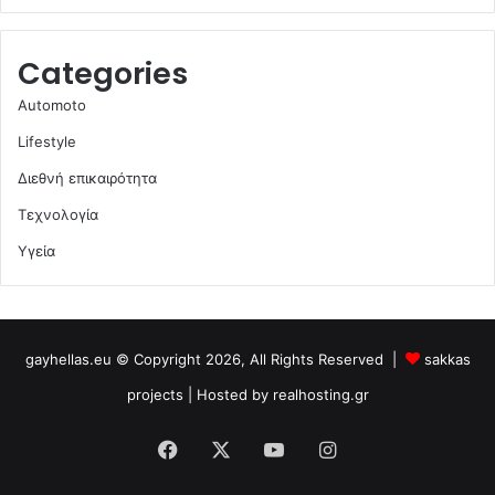
Categories
Automoto
Lifestyle
Διεθνή επικαιρότητα
Τεχνολογία
Υγεία
gayhellas.eu © Copyright 2026, All Rights Reserved |
sakkas
projects
| Hosted by
realhosting.gr
Facebook
X
YouTube
Instagram