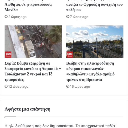
Αισθητός στην πρωτεύουσα
ανοίξει το Ορμούζ ή συνέχιση του
Μανίλα
πολέμου
2 ώρες ago
7 ώρες ago
Συρία: Βόμβα εξερράγη σε
Βλάβη στην ηλεκτροδότηση
λεωφορείο κοντά στη Δαμασκό –
κέντρου επικοινωνιών
Τουλάχιστον 2 νεκροί και 13
«καθηλώνει» μεγάλο αριθμό
τραυματίες
τρένων στη Βρετανία
12 ώρες ago
16 ώρες ago
Αφήστε μια απάντηση
Η ηλ. διεύθυνση σας δεν δημοσιεύεται.
Τα υποχρεωτικά πεδία