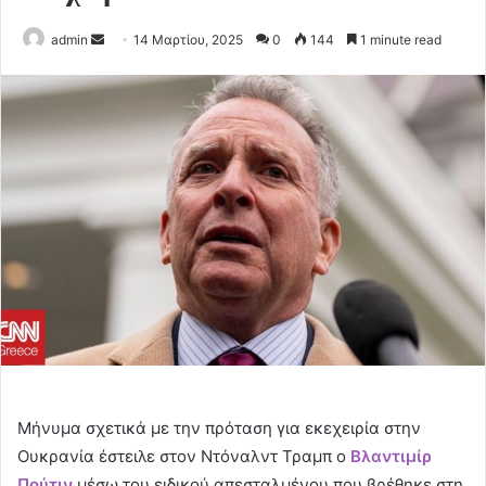
Send
admin
14 Μαρτίου, 2025
0
144
1 minute read
an
email
Mήνυμα σχετικά με την πρόταση για εκεχειρία στην
Ουκρανία έστειλε στον Ντόναλντ Τραμπ ο
Βλαντιμίρ
Πούτιν
μέσω του ειδικού απεσταλμένου που βρέθηκε στη