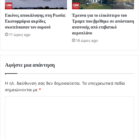
Εικόνες αποκάλυψης στη Ρωσία:
Έρευνα για το ελικόπτερο του
Εκατομμύρια ακρίδες
Τραμπ που βρέθηκε σε απόσταση
σκοτείνιασαν τον ουρανό
αναπνοής από επιβατικό
αεροπλάνο
11 ώρες ago
16 ώρες ago
Αφήστε μια απάντηση
Η ηλ. διεύθυνση σας δεν δημοσιεύεται.
Τα υποχρεωτικά πεδία
σημειώνονται με
*
Σ
χ
ό
λ
ι