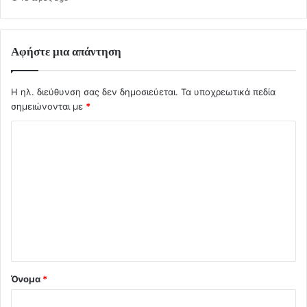
Αφήστε μια απάντηση
Η ηλ. διεύθυνση σας δεν δημοσιεύεται.
Τα υποχρεωτικά πεδία
σημειώνονται με
*
Σ
χ
ό
λ
ι
ο
*
Όνομα
*