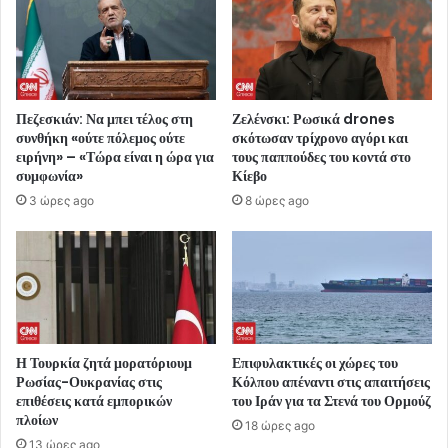
Πεζεσκιάν: Να μπει τέλος στη
Ζελένσκι: Ρωσικά drones
συνθήκη «ούτε πόλεμος ούτε
σκότωσαν τρίχρονο αγόρι και
ειρήνη» – «Τώρα είναι η ώρα για
τους παππούδες του κοντά στο
συμφωνία»
Κίεβο
3 ώρες ago
8 ώρες ago
Η Τουρκία ζητά μορατόριουμ
Επιφυλακτικές οι χώρες του
Ρωσίας-Ουκρανίας στις
Κόλπου απέναντι στις απαιτήσεις
επιθέσεις κατά εμπορικών
του Ιράν για τα Στενά του Ορμούζ
πλοίων
18 ώρες ago
13 ώρες ago