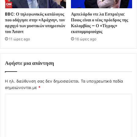
BBC: Ο τηλεφωνικός κατάλογος
Αμπελάρδο ντε λα Εσπριέγια:
που οδήγησε στην «Αράχνη», τον
Ποιος είναι ο νέος πρόεδρος της
αρχηγό των μυστικών υπηρεσιών
Κολομβίας – Ο «Τίγρης»
του Άσαντ
εκατομμυριούχος
11 ώρες ago
16 ώρες ago
Αφήστε μια απάντηση
Η ηλ. διεύθυνση σας δεν δημοσιεύεται.
Τα υποχρεωτικά πεδία
σημειώνονται με
*
Σ
χ
ό
λ
ι