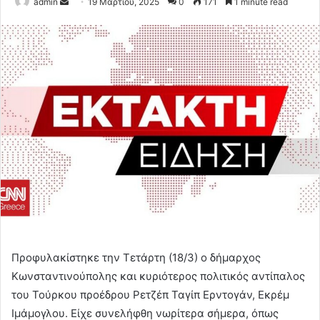
Send
admin
19 Μαρτίου, 2025
0
171
1 minute read
an
email
Προφυλακίστηκε την Τετάρτη (18/3) ο δήμαρχος
Κωνσταντινούπολης και κυριότερος πολιτικός αντίπαλος
του Τούρκου προέδρου Ρετζέπ Ταγίπ Ερντογάν, Εκρέμ
Ιμάμογλου. Είχε συνελήφθη νωρίτερα σήμερα, όπως