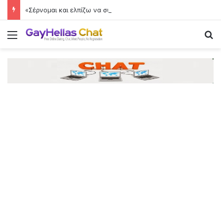
«Σέρνομαι και ελπίζω να συνέλθω»
Menu
Se