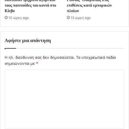
τους παππούδες του κοντά στο
επιθέσεις κατά εμπορικών
Κίεβο
πλοίων
10 ώρες ago
15 ώρες ago
Αφήστε μια απάντηση
Η ηλ. διεύθυνση σας δεν δημοσιεύεται.
Τα υποχρεωτικά πεδία
σημειώνονται με
*
Σ
χ
ό
λ
ι
ο
*