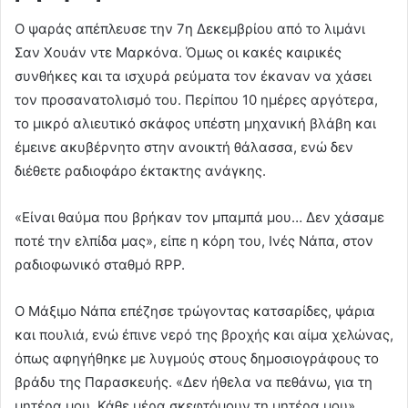
Ο ψαράς απέπλευσε την 7η Δεκεμβρίου από το λιμάνι
Σαν Χουάν ντε Μαρκόνα. Όμως οι κακές καιρικές
συνθήκες και τα ισχυρά ρεύματα τον έκαναν να χάσει
τον προσανατολισμό του. Περίπου 10 ημέρες αργότερα,
το μικρό αλιευτικό σκάφος υπέστη μηχανική βλάβη και
έμεινε ακυβέρνητο στην ανοικτή θάλασσα, ενώ δεν
διέθετε ραδιοφάρο έκτακτης ανάγκης.
«Είναι θαύμα που βρήκαν τον μπαμπά μου… Δεν χάσαμε
ποτέ την ελπίδα μας», είπε η κόρη του, Ινές Νάπα, στον
ραδιοφωνικό σταθμό RPP.
Ο Μάξιμο Νάπα επέζησε τρώγοντας κατσαρίδες, ψάρια
και πουλιά, ενώ έπινε νερό της βροχής και αίμα χελώνας,
όπως αφηγήθηκε με λυγμούς στους δημοσιογράφους το
βράδυ της Παρασκευής. «Δεν ήθελα να πεθάνω, για τη
μητέρα μου. Κάθε μέρα σκεφτόμουν τη μητέρα μου»,