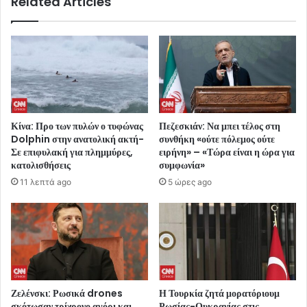
Related Articles
Κίνα: Προ των πυλών ο τυφώνας
Πεζεσκιάν: Να μπει τέλος στη
Dolphin στην ανατολική ακτή-
συνθήκη «ούτε πόλεμος ούτε
Σε επιφυλακή για πλημμύρες,
ειρήνη» – «Τώρα είναι η ώρα για
κατολισθήσεις
συμφωνία»
11 λεπτά ago
5 ώρες ago
Ζελένσκι: Ρωσικά drones
Η Τουρκία ζητά μορατόριουμ
σκότωσαν τρίχρονο αγόρι και
Ρωσίας-Ουκρανίας στις