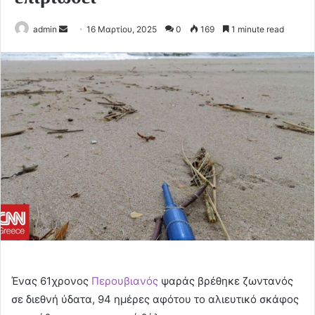
Send
admin
16 Μαρτίου, 2025
0
169
1 minute read
an
email
Ένας 61χρονος
Περουβιανός
ψαράς βρέθηκε ζωντανός
σε διεθνή ύδατα, 94 ημέρες αφότου το αλιευτικό σκάφος