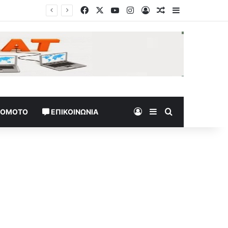
Facebook
X
YouTube
Instagram
Log In
Random Article
Sidebar
Όταν ο Ερντογάν «ξαναγάπησε» τη Σαουδική Αραβία – Η αμυντική συμφωνία, τα οράματα και τα ερωτήματα
Log In
Sidebar
Search for
TOMOTO
ΕΠΙΚΟΙΝΩΝΊΑ