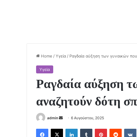
Home
/
Υγεία
/
Ραγδαία αύξηση των γυναικών πο
Υγεία
Ραγδαία αύξηση τ
αναζητούν δότη σ
Send
admin
6 Αυγούστου, 2025
an
Facebook
X
LinkedIn
Tumblr
Pinterest
Reddit
email