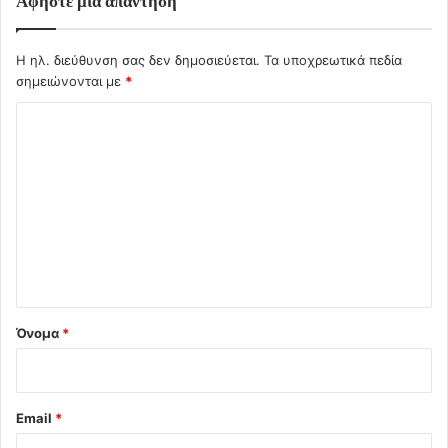
Αφήστε μια απάντηση
Η ηλ. διεύθυνση σας δεν δημοσιεύεται.
Τα υποχρεωτικά πεδία
σημειώνονται με
*
Σ
χ
ό
λ
ι
ο
*
Όνομα
*
Email
*