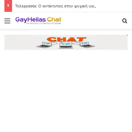
Τηλεργασία: Ο αντίκτυπος στην ψυχική υγεία και το «δικαίωμα στην αποσύνδεση»
Menu
Se