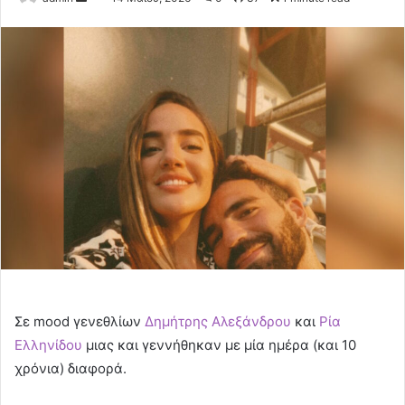
an
email
Σε mood γενεθλίων
Δημήτρης Αλεξάνδρου
και
Ρία
Ελληνίδου
μιας και γεννήθηκαν με μία ημέρα (και 10
χρόνια) διαφορά.