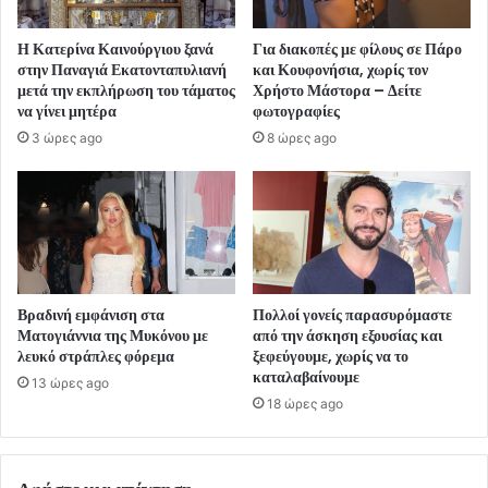
Η Κατερίνα Καινούργιου ξανά
Για διακοπές με φίλους σε Πάρο
στην Παναγιά Εκατονταπυλιανή
και Κουφονήσια, χωρίς τον
μετά την εκπλήρωση του τάματος
Χρήστο Μάστορα – Δείτε
να γίνει μητέρα
φωτογραφίες
3 ώρες ago
8 ώρες ago
Βραδινή εμφάνιση στα
Πολλοί γονείς παρασυρόμαστε
Ματογιάννια της Μυκόνου με
από την άσκηση εξουσίας και
λευκό στράπλες φόρεμα
ξεφεύγουμε, χωρίς να το
καταλαβαίνουμε
13 ώρες ago
18 ώρες ago