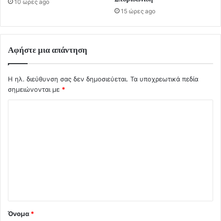
10 ώρες ago
15 ώρες ago
Αφήστε μια απάντηση
Η ηλ. διεύθυνση σας δεν δημοσιεύεται.
Τα υποχρεωτικά πεδία
σημειώνονται με
*
Σ
χ
ό
λ
ι
ο
*
Όνομα
*