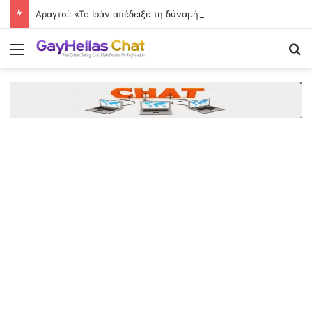
Αραγτσί: «Το Ιράν απέδειξε τη δύναμή του απέναντι στον ακριβότερο στρατό του κόσμου»
Menu
Se