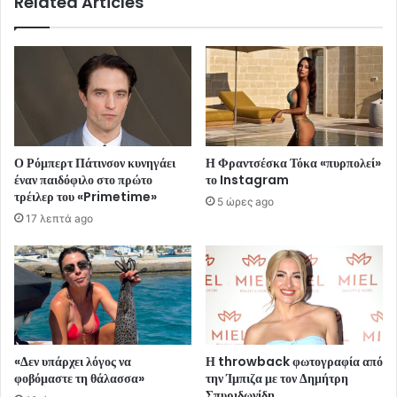
Related Articles
Ο Ρόμπερτ Πάτινσον κυνηγάει
Η Φραντσέσκα Τόκα «πυρπολεί»
έναν παιδόφιλο στο πρώτο
το Instagram
τρέιλερ του «Primetime»
5 ώρες ago
17 λεπτά ago
«Δεν υπάρχει λόγος να
Η throwback φωτογραφία από
φοβόμαστε τη θάλασσα»
την Ίμπιζα με τον Δημήτρη
Σπυριδωνίδη