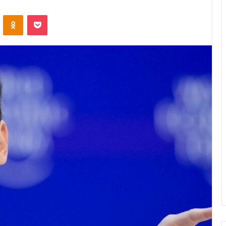
VKontakte
Odnoklassniki
Pocket