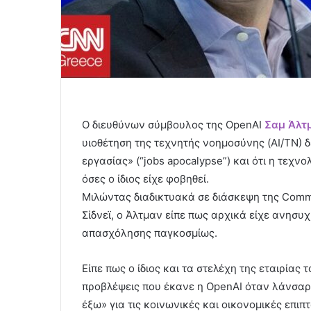
Ο διευθύνων σύμβουλος της OpenAI
Σαμ Άλτ
υιοθέτηση της τεχνητής νοημοσύνης (AI/ΤΝ) 
εργασίας» (“jobs apocalypse”) και ότι η τεχν
όσες ο ίδιος είχε φοβηθεί.
Μιλώντας διαδικτυακά σε διάσκεψη της Common
Σίδνεϊ, ο Άλτμαν είπε πως αρχικά είχε ανησυχ
απασχόλησης παγκοσμίως.
Είπε πως ο ίδιος και τα στελέχη της εταιρίας
προβλέψεις που έκανε η OpenAI όταν λάνσαρε
έξω» για τις κοινωνικές και οικονομικές επιπτ