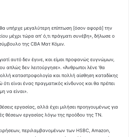
ι θα υπήρχε μεγαλύτερη επίπτωση [όσον αφορά] την
ου μέχρι τώρα απ’ ό,τι πράγματι συνέβη», δήλωσε ο
σύμβουλο της CBA Ματ Κόμιν.
ιατί αυτό δεν έγινε, και είμαι προφανώς ευγνώμων,
μου απλώς δεν λειτούργησε». «Άνθρωποι λένε ‘θα
 πολλή καταστροφολογία και πολλή αίσθηση καταδίκης
ώ ότι είναι ένας πραγματικός κίνδυνος και θα πρέπει
μη να είναι».
θέσεις εργασίας, αλλά έχει μιλήσει προηγουμένως για
ές θέσεων εργασίας λόγω της προόδου της ΤΝ.
ειρήσεων, περιλαμβανομένων των HSBC, Amazon,