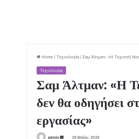
Home
/
Τεχνολογία
/
Σαμ Άλτμαν: «Η Τεχνητή Νοη
Τεχνολογία
Σαμ Άλτμαν: «Η Τ
δεν θα οδηγήσει σ
εργασίας»
Send
admin
26 Μαΐου, 2026