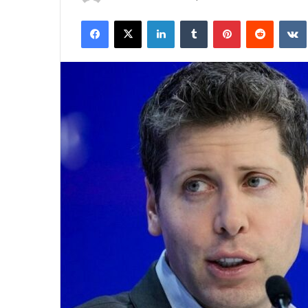
an
Facebook
X
LinkedIn
Tumblr
Pinterest
Reddit
email