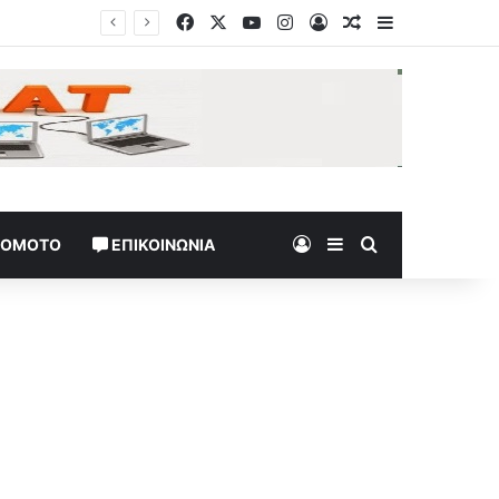
Facebook
X
YouTube
Instagram
Log In
Random Article
Sidebar
me»
Log In
Sidebar
Search for
TOMOTO
ΕΠΙΚΟΙΝΩΝΊΑ