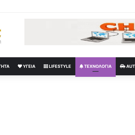
ρτ Πάτινσον κυνηγάει έναν παιδόφιλο στο πρώτο τρέιλερ του «Primeti
ΤΗΤΑ
ΥΓΕΊΑ
LIFESTYLE
ΤΕΧΝΟΛΟΓΊΑ
AU