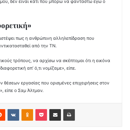
 μου, δεν είναι κάτι που μπορώ να φανταστώ εγώ ο
φορετική»
 πιστέψει πως η ανθρώπινη αλληλεπίδραση που
αντικατασταθεί από την ΤΝ.
ικούς τρόπους, να αρχίσω να σκέπτομαι ότι η εικόνα
διαφορετική απ’ ό,τι νομίζαμε», είπε.
ων θέσεων εργασίας που ορισμένες επιχειρήσεις στον
, είπε ο Σαμ Άλτμαν.
erest
Reddit
VKontakte
Odnoklassniki
Pocket
Share via Email
Print