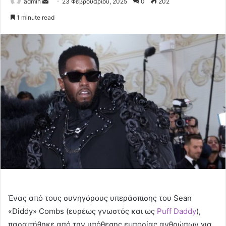
Send
admin
23 Φεβρουαρίου, 2025
0
202
an
1 minute read
email
Ένας από τους συνηγόρους υπεράσπισης του Sean
«Diddy» Combs (ευρέως γνωστός και ως
Puff Daddy
),
παραιτήθηκε από την υπόθεσης εμπορίας ανθρώπων για