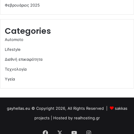
Φεβρουάριος 2025
Categories
Automoto
Lifestyle
Διεθνή επικαιρότητα
Τεχνολογία
Υγεία
gayhellas.eu © Copyright 2026, All Rights Reserved |
sakkas
projects
| Hosted by
realhosting.gr
Facebook
X
YouTube
Instagram