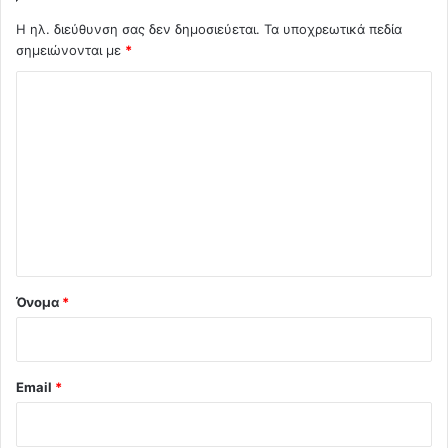
Η ηλ. διεύθυνση σας δεν δημοσιεύεται.
Τα υποχρεωτικά πεδία
σημειώνονται με
*
Σ
χ
ό
λ
ι
ο
*
Όνομα
*
Email
*