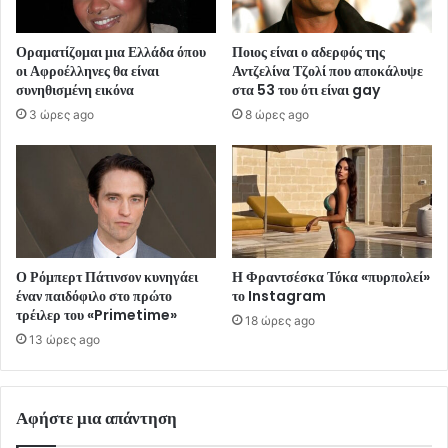
Οραματίζομαι μια Ελλάδα όπου
Ποιος είναι ο αδερφός της
οι Αφροέλληνες θα είναι
Αντζελίνα Τζολί που αποκάλυψε
συνηθισμένη εικόνα
στα 53 του ότι είναι gay
3 ώρες ago
8 ώρες ago
Ο Ρόμπερτ Πάτινσον κυνηγάει
Η Φραντσέσκα Τόκα «πυρπολεί»
έναν παιδόφιλο στο πρώτο
το Instagram
τρέιλερ του «Primetime»
18 ώρες ago
13 ώρες ago
Αφήστε μια απάντηση