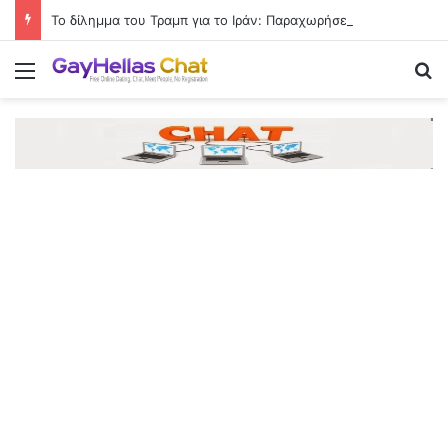
Το δίλημμα του Τραμπ για το Ιράν: Παραχωρήσεις για να ανοίξει το Ορμούζ ή συνέχιση του πολέμου
Menu
Se