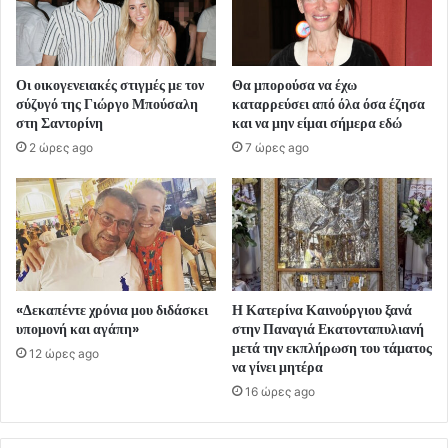
Οι οικογενειακές στιγμές με τον
Θα μπορούσα να έχω
σύζυγό της Γιώργο Μπούσαλη
καταρρεύσει από όλα όσα έζησα
στη Σαντορίνη
και να μην είμαι σήμερα εδώ
2 ώρες ago
7 ώρες ago
«Δεκαπέντε χρόνια μου διδάσκει
Η Κατερίνα Καινούργιου ξανά
υπομονή και αγάπη»
στην Παναγιά Εκατονταπυλιανή
μετά την εκπλήρωση του τάματος
12 ώρες ago
να γίνει μητέρα
16 ώρες ago