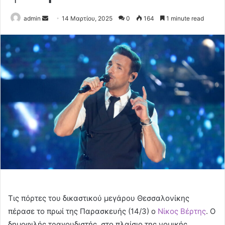
Send
admin
14 Μαρτίου, 2025
0
164
1 minute read
an
email
Τις πόρτες του δικαστικού μεγάρου Θεσσαλονίκης
πέρασε το πρωί της Παρασκευής (14/3) ο
Νίκος Βέρτης
. Ο
δημοφιλής τραγουδιστής, στο πλαίσιο της νομικής