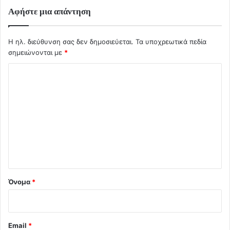
Αφήστε μια απάντηση
Η ηλ. διεύθυνση σας δεν δημοσιεύεται.
Τα υποχρεωτικά πεδία
σημειώνονται με
*
Σ
χ
ό
λ
ι
ο
*
Όνομα
*
Email
*