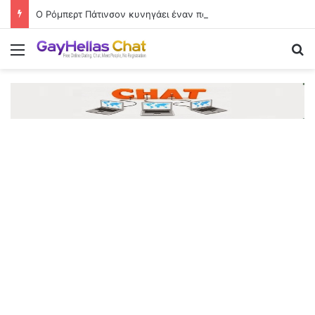
Ο Ρόμπερτ Πάτινσον κυνηγάει έναν παιδόφιλο στο πρώτο τρέιλερ του «Primetime»
Menu
Se