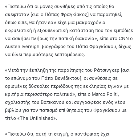
«Πιστεύω ότι οι μόνες συνθήκες υπό τις οποίες θα
σκεφτόταν [σ.σ. ο Πάπας Φραγκίσκος] να παραιτηθεί,
όπως είπε, θα ήταν εάν είχε μια μακροχρόνια
εκφυλιστική ή εξουθενωτική κατάσταση που τον εμπόδιζε
να ασκήσει πλήρως την παπική διακονία», είπε στο CNN ο
Austen Ivereigh, βιογράφος του Πάπα Φραγκίσκου, δίχως
να δίνει περισσότερες λεπτομέρειες.
«Μετά την έκπληξη της παραίτησης του Ράτσινγκερ [σ.σ.
το επώνυμο του Πάπα Βενέδικτου], οι συνθέσεις σε
ορισμένες δύσκολες περιόδους της εκκλησίας έγιναν με
κριτήρια περισσότερο πολιτικά», είπε ο Marco Politi,
σχολιαστής του Βατικανού και συγγραφέας ενός νέου
βιβλίου για τον παπισμό επί θητείας του Φραγκίσκου με
τίτλο «The Unfinished».
«Πιστεύω ότι, αυτή τη στιγμή, ο ποντίφικας έχει