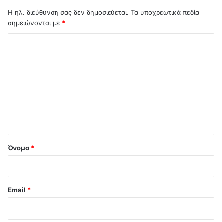
Η ηλ. διεύθυνση σας δεν δημοσιεύεται.
Τα υποχρεωτικά πεδία
σημειώνονται με
*
Σ
χ
ό
λ
ι
ο
*
Όνομα
*
Email
*