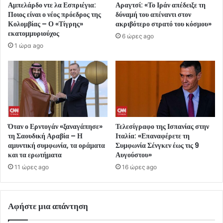
Αμπελάρδο ντε λα Εσπριέγια:
Αραγτσί: «Το Ιράν απέδειξε τη
Ποιος είναι ο νέος πρόεδρος της
δύναμή του απέναντι στον
Κολομβίας – Ο «Τίγρης»
ακριβότερο στρατό του κόσμου»
εκατομμυριούχος
6 ώρες ago
1 ώρα ago
Όταν ο Ερντογάν «ξαναγάπησε»
Τελεσίγραφο της Ισπανίας στην
τη Σαουδική Αραβία – Η
Ιταλία: «Επαναφέρετε τη
αμυντική συμφωνία, τα οράματα
Συμφωνία Σένγκεν έως τις 9
και τα ερωτήματα
Αυγούστου»
11 ώρες ago
16 ώρες ago
Αφήστε μια απάντηση