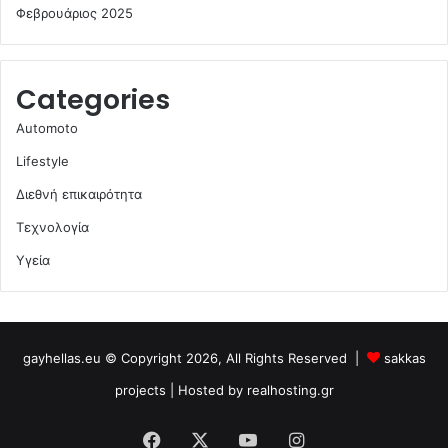
Φεβρουάριος 2025
Categories
Automoto
Lifestyle
Διεθνή επικαιρότητα
Τεχνολογία
Υγεία
gayhellas.eu © Copyright 2026, All Rights Reserved |
sakkas
projects
| Hosted by
realhosting.gr
Facebook
X
YouTube
Instagram