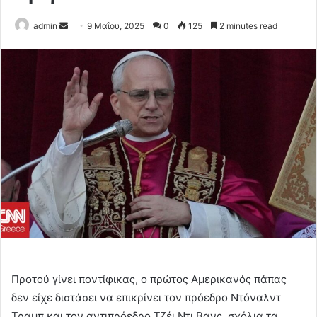
Send
admin
9 Μαΐου, 2025
0
125
2 minutes read
an
email
Προτού γίνει ποντίφικας, ο πρώτος Αμερικανός πάπας
δεν είχε διστάσει να επικρίνει τον πρόεδρο Ντόναλντ
Τραμπ και τον αντιπρόεδρο Τζέι Ντι Βανς, σχόλια τα