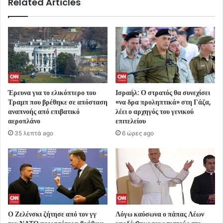
Related Articles
Έρευνα για το ελικόπτερο του
Ισραήλ: Ο στρατός θα συνεχίσει
Τραμπ που βρέθηκε σε απόσταση
«να δρα προληπτικά» στη Γάζα,
αναπνοής από επιβατικό
λέει ο αρχηγός του γενικού
αεροπλάνο
επιτελείου
35 λεπτά ago
6 ώρες ago
Ο Ζελένσκι ζήτησε από τον γγ
Λόγω καύσωνα ο πάπας Λέων