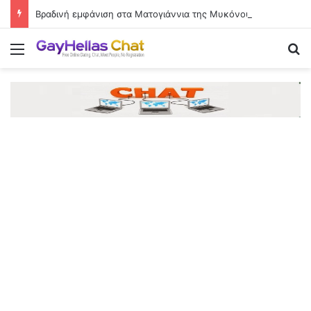
Βραδινή εμφάνιση στα Ματογιάννια της Μυκόνου με λευκό στράπλες φόρεμα
Menu
Se