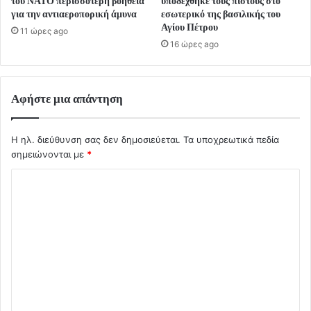
του ΝΑΤΟ περισσότερη βοήθεια
υποδέχθηκε τους πιστούς στο
για την αντιαεροπορική άμυνα
εσωτερικό της βασιλικής του
Αγίου Πέτρου
11 ώρες ago
16 ώρες ago
Αφήστε μια απάντηση
Η ηλ. διεύθυνση σας δεν δημοσιεύεται.
Τα υποχρεωτικά πεδία
σημειώνονται με
*
Σ
χ
ό
λ
ι
ο
*