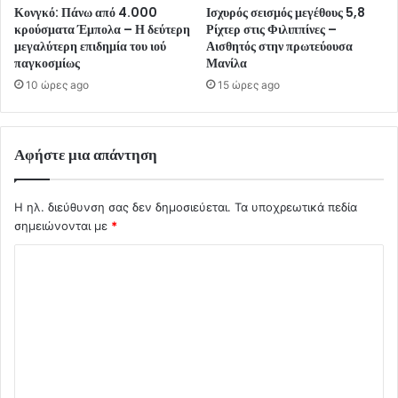
Κονγκό: Πάνω από 4.000
Ισχυρός σεισμός μεγέθους 5,8
κρούσματα Έμπολα – Η δεύτερη
Ρίχτερ στις Φιλιππίνες –
μεγαλύτερη επιδημία του ιού
Αισθητός στην πρωτεύουσα
παγκοσμίως
Μανίλα
10 ώρες ago
15 ώρες ago
Αφήστε μια απάντηση
Η ηλ. διεύθυνση σας δεν δημοσιεύεται.
Τα υποχρεωτικά πεδία
σημειώνονται με
*
Σ
χ
ό
λ
ι
ο