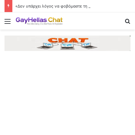
«Δεν υπάρχει λόγος να φοβόμαστε τη θάλασσα»
Menu
Se