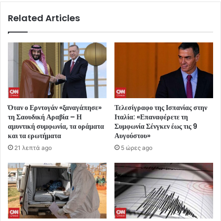
Related Articles
Όταν ο Ερντογάν «ξαναγάπησε»
Τελεσίγραφο της Ισπανίας στην
τη Σαουδική Αραβία – Η
Ιταλία: «Επαναφέρετε τη
αμυντική συμφωνία, τα οράματα
Συμφωνία Σένγκεν έως τις 9
και τα ερωτήματα
Αυγούστου»
21 λεπτά ago
5 ώρες ago