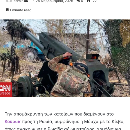
Send
admin
24 Φεβρουαρίου, 2025
0
177
an
1 minute read
email
Την απομάκρυνση των κατοίκων που διαμένουν στο
Κουρσκ
προς τη Ρωσία, συμφώνησε η Μόσχα με το Κίεβο,
όπως ανακοίνωσε η Ρωσίδα αξιωματούχος, αρμόδια για