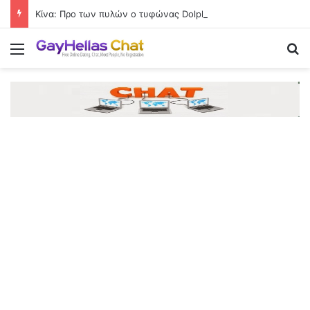
Κίνα: Προ των πυλών ο τυφώνας Dolphin στην ανατολική ακτή- Σε επιφυλακή για πλημμύρες, κατολισθήσεις
Menu
Se