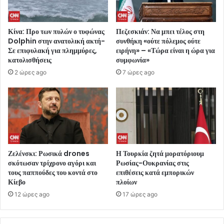
Κίνα: Προ των πυλών ο τυφώνας
Πεζεσκιάν: Να μπει τέλος στη
Dolphin στην ανατολική ακτή-
συνθήκη «ούτε πόλεμος ούτε
Σε επιφυλακή για πλημμύρες,
ειρήνη» – «Τώρα είναι η ώρα για
κατολισθήσεις
συμφωνία»
2 ώρες ago
7 ώρες ago
Ζελένσκι: Ρωσικά drones
Η Τουρκία ζητά μορατόριουμ
σκότωσαν τρίχρονο αγόρι και
Ρωσίας-Ουκρανίας στις
τους παππούδες του κοντά στο
επιθέσεις κατά εμπορικών
Κίεβο
πλοίων
12 ώρες ago
17 ώρες ago