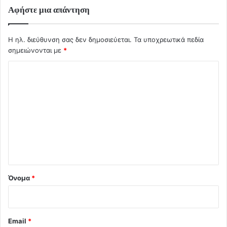
Αφήστε μια απάντηση
Η ηλ. διεύθυνση σας δεν δημοσιεύεται.
Τα υποχρεωτικά πεδία
σημειώνονται με
*
Σ
χ
ό
λ
ι
ο
*
Όνομα
*
Email
*