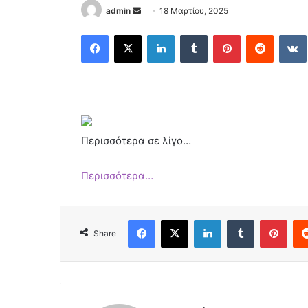
Send
admin
18 Μαρτίου, 2025
an
Facebook
X
LinkedIn
Tumblr
Pinterest
Reddit
email
Περισσότερα σε λίγο…
Περισσότερα…
Facebook
X
LinkedIn
Tumblr
Pint
Share