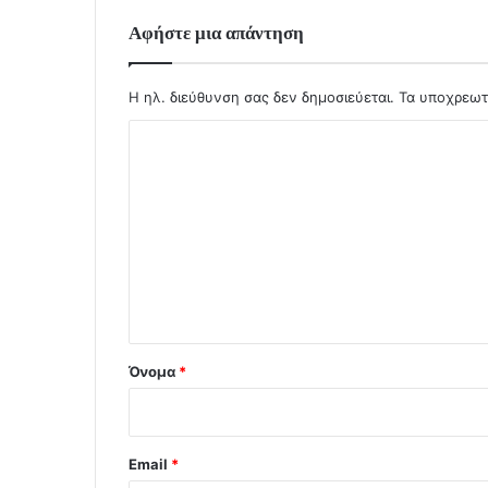
Αφήστε μια απάντηση
Η ηλ. διεύθυνση σας δεν δημοσιεύεται.
Τα υποχρεωτ
Σ
χ
ό
λ
ι
ο
*
Όνομα
*
Email
*