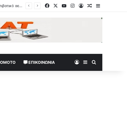
Facebook
X
YouTube
Instagram
Log In
Random Article
Sidebar
Log In
Sidebar
Search for
TOMOTO
ΕΠΙΚΟΙΝΩΝΊΑ