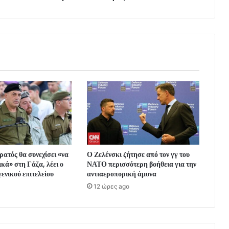
ρατός θα συνεχίσει «να
Ο Ζελένσκι ζήτησε από τον γγ του
κά» στη Γάζα, λέει ο
ΝΑΤΟ περισσότερη βοήθεια για την
γενικού επιτελείου
αντιαεροπορική άμυνα
12 ώρες ago