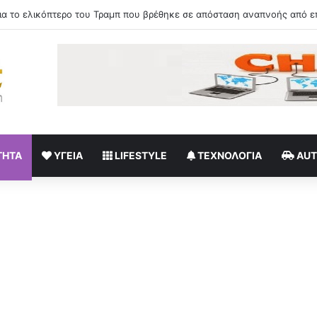
εμφάνιση στα Ματογιάννια της Μυκόνου με λευκό στράπλες φόρεμα
ΤΗΤΑ
ΥΓΕΊΑ
LIFESTYLE
ΤΕΧΝΟΛΟΓΊΑ
AU