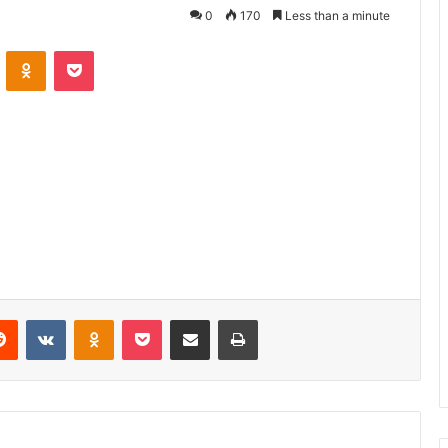
0
170
Less than a minute
VKontakte
Odnoklassniki
Pocket
erest
Reddit
VKontakte
Odnoklassniki
Pocket
Share via Email
Print