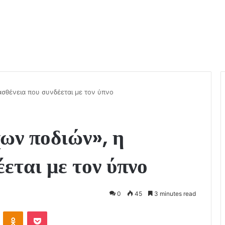
σθένεια που συνδέεται με τον ύπνο
ων ποδιών», η
έεται με τον ύπνο
0
45
3 minutes read
VKontakte
Odnoklassniki
Pocket