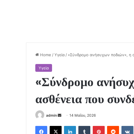
Home
/
Υγεία
/
«Σύνδρομο ανήσυχων ποδιών», η α
Υγεία
«Σύνδρομο ανήσυχ
ασθένεια που συνδ
Send
admin
14 Μαΐου, 2026
an
Facebook
X
LinkedIn
Tumblr
Pinterest
Reddit
email