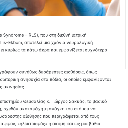
s Syndrome – RLS), που στη διεθνή ιατρική
llis–Ekbom, αποτελεί μια χρόνια νευρολογική
ζει κυρίως τα κάτω άκρα και εμφανίζεται συχνότερα
ιγράφουν συνήθως δυσάρεστες αισθήσεις, όπως
σωτερική ανησυχία στα πόδια, οι οποίες εμφανίζονται
ς ακινησίας.
πιστημίου Θεσσαλίας κ. Γιώργος Σακκάς, το βασικό
νη, σχεδόν ακαταμάχητη ανάγκη του ατόμου να
 δυσάρεστης αίσθησης που περιγράφεται από τους
άψιμο», «ηλεκτρισμός» ή ακόμη και ως μια βαθιά