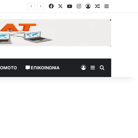
Facebook
X
YouTube
Instagram
Log In
Random Article
Sidebar
Ισραήλ: Ο στρατός θα συνεχίσει «να δρα προληπτικά» στη Γάζα, λέει ο αρχηγός του γενικού επιτελείου
Log In
Sidebar
Search for
TOMOTO
ΕΠΙΚΟΙΝΩΝΊΑ