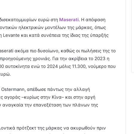
5 δισεκατομμυρίων ευρώ στη
Maserati
. Η απόφαση
λοντικών ηλεκτρικών μοντέλων της μάρκας, όπως
 η Levante και κατά συνέπεια της ίδιας της ύπαρξής
serati ακόμα πιο δυσοίωνο, καθώς οι πωλήσεις της το
ροηγούμενης χρονιάς. Για την ακρίβεια το 2023 η
600 αυτοκίνητα ενώ το 2024 μόλις 11.300, νούμερο που
ευρώ.
oug Ostermann, απέδωσε πάντως την αλλαγή
ς αγοράς –κυρίως στην Κίνα– και στην αργή
ν αναγκαία την επανεξέταση των πλάνων της
λοντικά πρότζεκτ της μάρκας να ακυρωθούν πριν