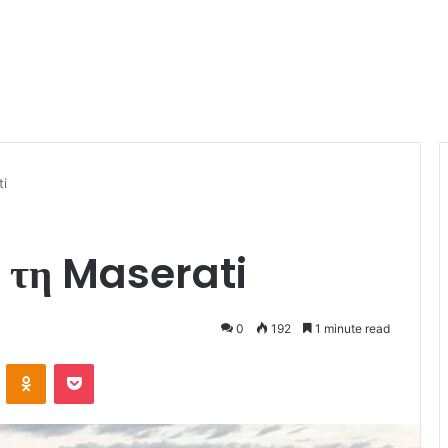
i
 τη Maserati
0
192
1 minute read
VKontakte
Odnoklassniki
Pocket