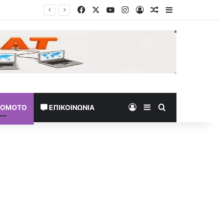
Facebook
X
YouTube
Instagram
Log In
Random Article
Sidebar
Το δίλημμα του Τραμπ για το Ιράν: Παραχωρήσεις για να ανοίξει το Ορμούζ ή συνέχιση του πολέμου
Log In
Sidebar
Search for
TOMOTO
ΕΠΙΚΟΙΝΩΝΊΑ