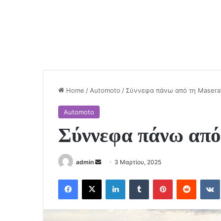
Home
/
Automoto
/
Σύννεφα πάνω από τη Maserat
Automoto
Σύννεφα πάνω από
Send
admin
3 Μαρτίου, 2025
an
Facebook
X
LinkedIn
Tumblr
Pinterest
Reddit
email