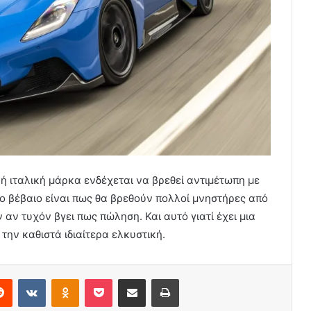
κή ιταλική μάρκα ενδέχεται να βρεθεί αντιμέτωπη με
το βέβαιο είναι πως θα βρεθούν πολλοί μνηστήρες από
αν τυχόν βγει πως πώληση. Και αυτό γιατί έχει μια
την καθιστά ιδιαίτερα ελκυστική.
erest
Reddit
VKontakte
Odnoklassniki
Pocket
Share via Email
Print