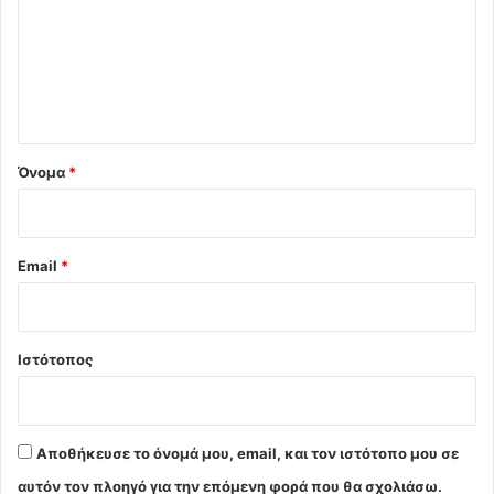
ό
λ
ι
ο
*
Όνομα
*
Email
*
Ιστότοπος
Αποθήκευσε το όνομά μου, email, και τον ιστότοπο μου σε
αυτόν τον πλοηγό για την επόμενη φορά που θα σχολιάσω.