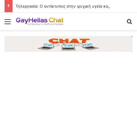
Τηλεργασία: Ο αντίκτυπος στην ψυχική υγεία και το «δικαίωμα στην αποσύνδεση»
Menu
Se