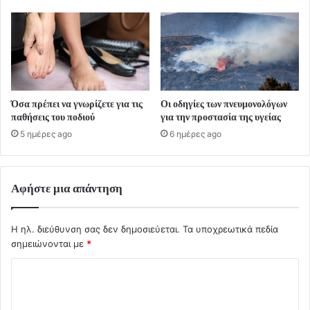
Όσα πρέπει να γνωρίζετε για τις
Οι οδηγίες των πνευμονολόγων
παθήσεις του ποδιού
για την προστασία της υγείας
5 ημέρες ago
6 ημέρες ago
Αφήστε μια απάντηση
Η ηλ. διεύθυνση σας δεν δημοσιεύεται.
Τα υποχρεωτικά πεδία
σημειώνονται με
*
Σ
χ