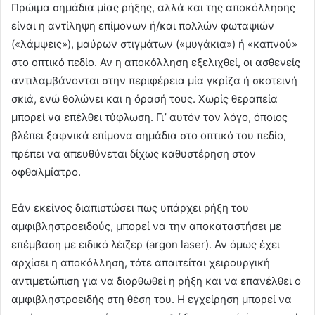
Πρώιμα σημάδια μίας ρήξης, αλλά και της αποκόλλησης
είναι η αντίληψη επίμονων ή/και πολλών φωταψιών
(«λάμψεις»), μαύρων στιγμάτων («μυγάκια») ή «καπνού»
στο οπτικό πεδίο. Αν η αποκόλληση εξελιχθεί, οι ασθενείς
αντιλαμβάνονται στην περιφέρεια μία γκρίζα ή σκοτεινή
σκιά, ενώ θολώνει και η όρασή τους. Χωρίς θεραπεία
μπορεί να επέλθει τύφλωση. Γι’ αυτόν τον λόγο, όποιος
βλέπει ξαφνικά επίμονα σημάδια στο οπτικό του πεδίο,
πρέπει να απευθύνεται δίχως καθυστέρηση στον
οφθαλμίατρο.
Εάν εκείνος διαπιστώσει πως υπάρχει ρήξη του
αμφιβληστροειδούς, μπορεί να την αποκαταστήσει με
επέμβαση με ειδικό λέιζερ (argon laser). Αν όμως έχει
αρχίσει η αποκόλληση, τότε απαιτείται χειρουργική
αντιμετώπιση για να διορθωθεί η ρήξη και να επανέλθει ο
αμφιβληστροειδής στη θέση του. Η εγχείρηση μπορεί να