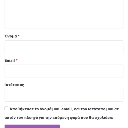
λ
ι
ο
*
Όνομα
*
Email
*
Ιστότοπος
Αποθήκευσε το όνομά μου, email, και τον ιστότοπο μου σε
αυτόν τον πλοηγό για την επόμενη φορά που θα σχολιάσω.