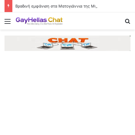
Βραδινή εμφάνιση στα Ματογιάννια της Μυκόνου με λευκό στράπλες φόρεμα
Menu
Se