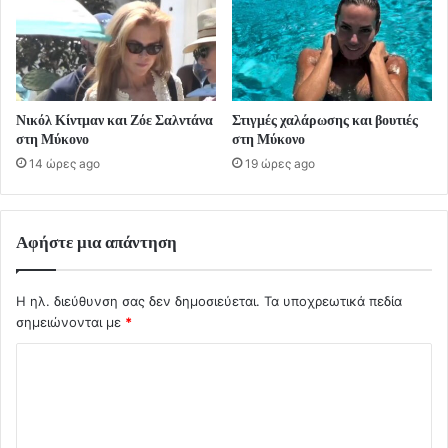
Νικόλ Κίντμαν και Ζόε Σαλντάνα
Στιγμές χαλάρωσης και βουτιές
στη Μύκονο
στη Μύκονο
14 ώρες ago
19 ώρες ago
Αφήστε μια απάντηση
Η ηλ. διεύθυνση σας δεν δημοσιεύεται.
Τα υποχρεωτικά πεδία
σημειώνονται με
*
Σ
χ
ό