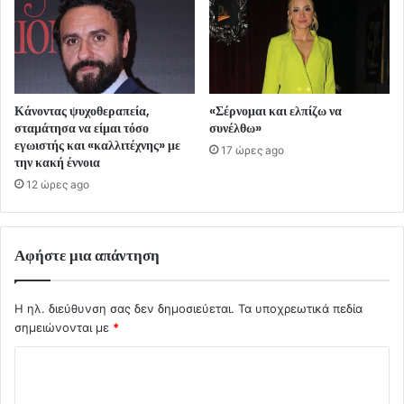
Κάνοντας ψυχοθεραπεία,
«Σέρνομαι και ελπίζω να
σταμάτησα να είμαι τόσο
συνέλθω»
εγωιστής και «καλλιτέχνης» με
17 ώρες ago
την κακή έννοια
12 ώρες ago
Αφήστε μια απάντηση
Η ηλ. διεύθυνση σας δεν δημοσιεύεται.
Τα υποχρεωτικά πεδία
σημειώνονται με
*
Σ
χ