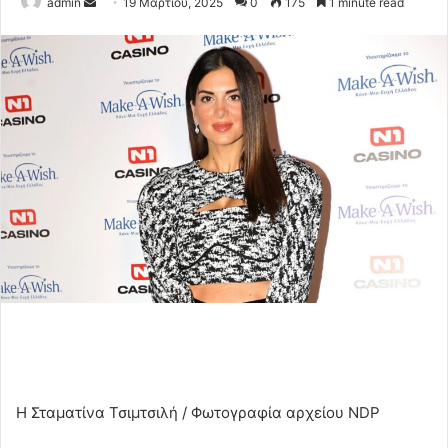
Send
admin
19 Μαρτίου, 2025
0
175
1 minute read
an
email
Η Σταματίνα Τσιμτσιλή / Φωτογραφία αρχείου NDP