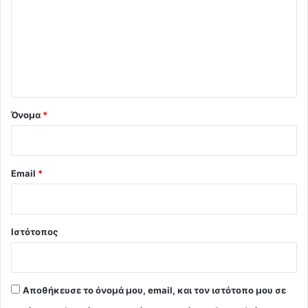
ό
λ
ι
ο
*
Όνομα
*
Email
*
Ιστότοπος
Αποθήκευσε το όνομά μου, email, και τον ιστότοπο μου σε