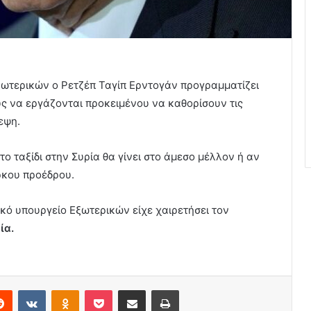
ωτερικών ο Ρετζέπ Ταγίπ Ερντογάν προγραμματίζει
υς να εργάζονται προκειμένου να καθορίσουν τις
εψη.
το ταξίδι στην Συρία θα γίνει στο άμεσο μέλλον ή αν
ρκου προέδρου.
ικό υπουργείο Εξωτερικών είχε χαιρετήσει τον
ία.
erest
Reddit
VKontakte
Odnoklassniki
Pocket
Share via Email
Print