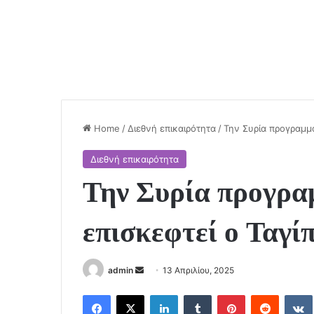
Home
/
Διεθνή επικαιρότητα
/
Την Συρία προγραμμα
Διεθνή επικαιρότητα
Την Συρία προγραμ
επισκεφτεί ο Ταγί
Send
admin
13 Απριλίου, 2025
an
Facebook
X
LinkedIn
Tumblr
Pinterest
Reddit
email