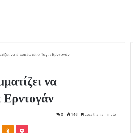
τίζει να επισκεφτεί ο Ταγίπ Ερντογάν
ματίζει να
π Ερντογάν
0
146
Less than a minute
VKontakte
Odnoklassniki
Pocket