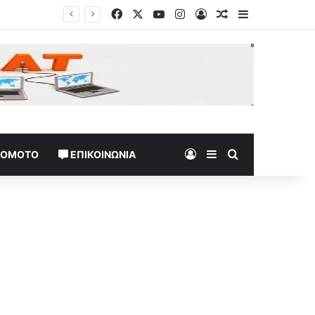
Facebook
X
YouTube
Instagram
Log In
Random Article
Sidebar
Log In
Sidebar
Search for
TOMOTO
ΕΠΙΚΟΙΝΩΝΊΑ