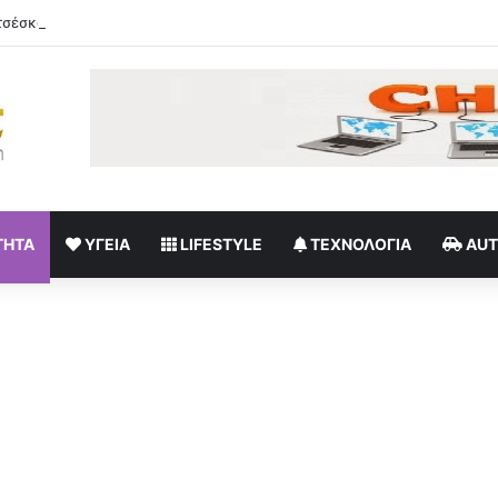
σέσκα Τόκα «πυρπολεί» το Instagram
ΤΗΤΑ
ΥΓΕΊΑ
LIFESTYLE
ΤΕΧΝΟΛΟΓΊΑ
AU