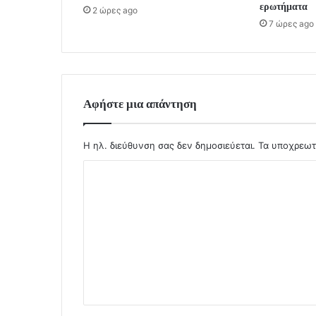
ερωτήματα
2 ώρες ago
7 ώρες ago
Αφήστε μια απάντηση
Η ηλ. διεύθυνση σας δεν δημοσιεύεται.
Τα υποχρεωτ
Σ
χ
ό
λ
ι
ο
*