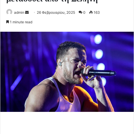
Send
admin
26 Φεβρουαρίου, 2025
0
163
an
1 minute read
email