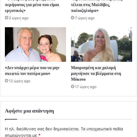
περήφανος για μένα που είμαι
τέλεια στις Μαλδίβες,
εργατικός»
παλιοζηλιάρα»
2 ώρες ago
7 ώρες ago
«Δεν υπάρχει μέρα που να μην
Μαυρισμένη και χαλαρή
σκεφτώ τον πατέρα μου»
μαγνήτισε τα βλέμματα στη
Μύκονο
12 ώρες ago
17 ώρες ago
Αφήστε μια απάντηση
Η ηλ. διεύθυνση σας δεν δημοσιεύεται.
Τα υποχρεωτικά πεδία
σημειώνονται με
*