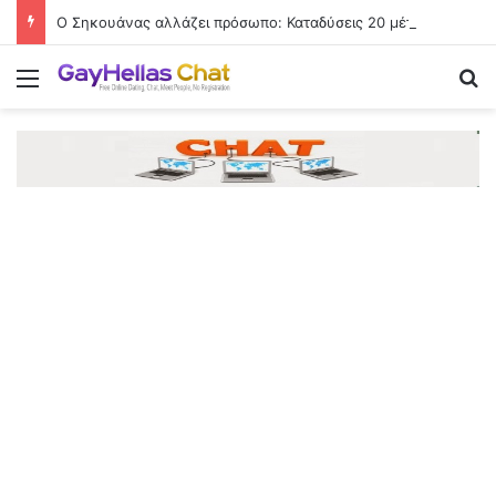
Ο Σηκουάνας αλλάζει πρόσωπο: Καταδύσεις 20 μέτρων στην καρδιά του Παρισιού
Menu
Se