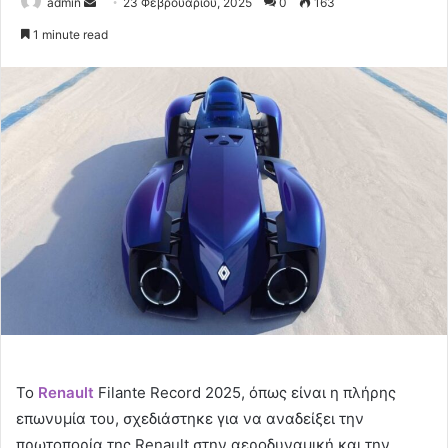
Send
admin
23 Φεβρουαρίου, 2025
0
163
an
1 minute read
email
Το
Renault
Filante Record 2025, όπως είναι η πλήρης
επωνυμία του, σχεδιάστηκε για να αναδείξει την
πρωτοπορία της Renault στην αεροδυναμική και την