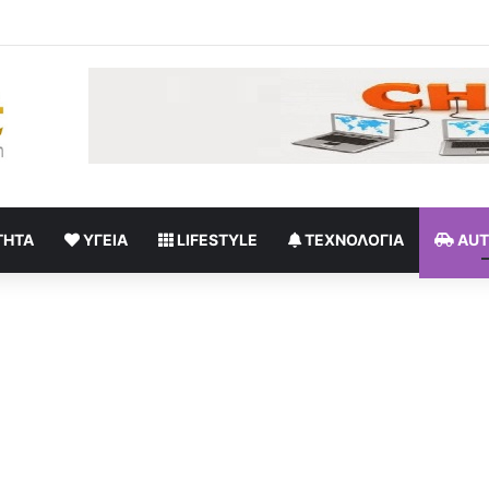
κογενειακές στιγμές με τον σύζυγό της Γιώργο Μπούσαλη στη Σαντορίν
ΤΗΤΑ
ΥΓΕΊΑ
LIFESTYLE
ΤΕΧΝΟΛΟΓΊΑ
AU