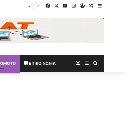
Facebook
X
YouTube
Instagram
Log In
Random Article
Sidebar
η
Log In
Sidebar
Search for
TOMOTO
ΕΠΙΚΟΙΝΩΝΊΑ