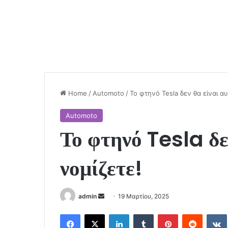
Home
/
Automoto
/
Το φτηνό Tesla δεν θα είναι α
Automoto
Το φτηνό Tesla δε
νομίζετε!
Send
admin
19 Μαρτίου, 2025
an
Facebook
X
LinkedIn
Tumblr
Pinterest
Reddit
email