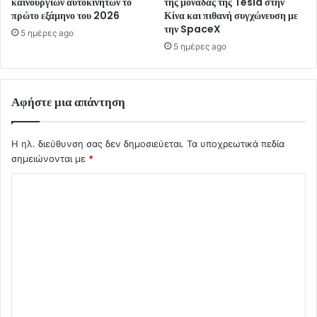
καινούργιων αυτοκινήτων το
της μονάδας της Tesla στην
πρώτο εξάμηνο του 2026
Κίνα και πιθανή συγχώνευση με
την SpaceX
5 ημέρες ago
5 ημέρες ago
Αφήστε μια απάντηση
Η ηλ. διεύθυνση σας δεν δημοσιεύεται.
Τα υποχρεωτικά πεδία
σημειώνονται με
*
Σ
χ
ό
λ
ι
ο
*