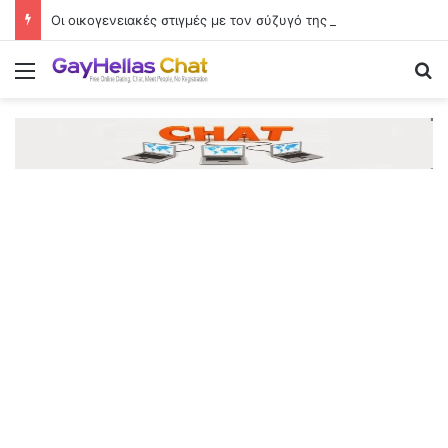
Οι οικογενειακές στιγμές με τον σύζυγό της Γιώργο Μπούσαλη στη Σαντορίνη
Menu
Se