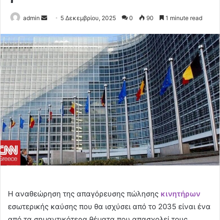
Send
admin
5 Δεκεμβρίου, 2025
0
90
1 minute read
an
email
Η αναθεώρηση της απαγόρευσης πώλησης
κινητήρων
εσωτερικής καύσης που θα ισχύσει από το 2035 είναι ένα
από τα σημαντικότερα θέματα που απασχολεί τους