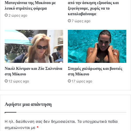
Ματογιάννια της Μυκόνου με
από την άσκηση εξουσίας και
λευκό στράπλες φόρεμα
ξεφεύγουμε, χωρίς να το
καταλαβαίνουμε
2 ώρες ago
7 ώρες ago
Νικόλ Κίντμαν και Ζόε Σαλντάνα
Στιγμές χαλάρωσης και βουτιές
στη Μύκονο
στη Μύκονο
12 ώρες ago
17 ώρες ago
Αφήστε μια απάντηση
Η ηλ. διεύθυνση σας δεν δημοσιεύεται.
Τα υποχρεωτικά πεδία
σημειώνονται με
*