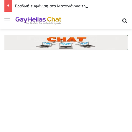
Βραδινή εμφάνιση στα Ματογιάννια της Μυκόνου με λευκό στράπλες φόρεμα
Menu
Se