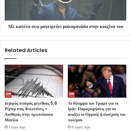
Με καπέλο σεφ μαγειρεύει μακαρονάδα στην κουζίνα του
Related Articles
Ισχυρός σεισμός μεγέθους 5,8
Το δίλημμα του Τραμπ για το
Ρίχτερ στις Φιλιππίνες –
Ιράν: Παραχωρήσεις για να
Αισθητός στην πρωτεύουσα
ανοίξει το Ορμούζ ή συνέχιση του
Μανίλα
πολέμου
1 ώρα ago
6 ώρες ago