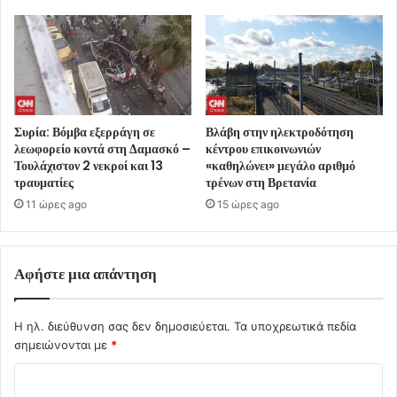
Συρία: Βόμβα εξερράγη σε
Βλάβη στην ηλεκτροδότηση
λεωφορείο κοντά στη Δαμασκό –
κέντρου επικοινωνιών
Τουλάχιστον 2 νεκροί και 13
«καθηλώνει» μεγάλο αριθμό
τραυματίες
τρένων στη Βρετανία
11 ώρες ago
15 ώρες ago
Αφήστε μια απάντηση
Η ηλ. διεύθυνση σας δεν δημοσιεύεται.
Τα υποχρεωτικά πεδία
σημειώνονται με
*
Σ