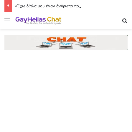
«Έχω δίπλα μου έναν άνθρωπο που εμπιστεύομαι και θαυμάζω»
Menu
Se