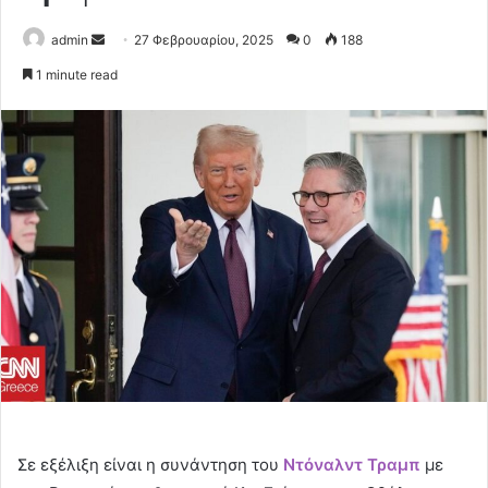
Send
admin
27 Φεβρουαρίου, 2025
0
188
an
1 minute read
email
Σε εξέλιξη είναι η συνάντηση του
Ντόναλντ Τραμπ
με