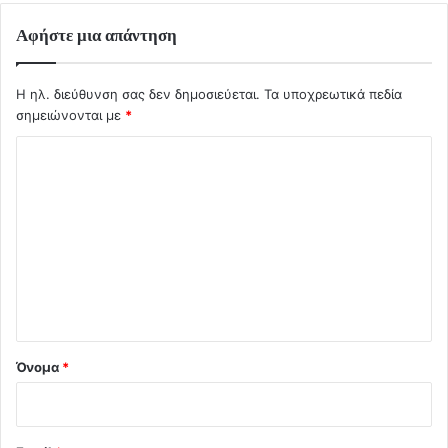
Αφήστε μια απάντηση
Η ηλ. διεύθυνση σας δεν δημοσιεύεται.
Τα υποχρεωτικά πεδία
σημειώνονται με
*
Σ
χ
ό
λ
ι
ο
*
Όνομα
*