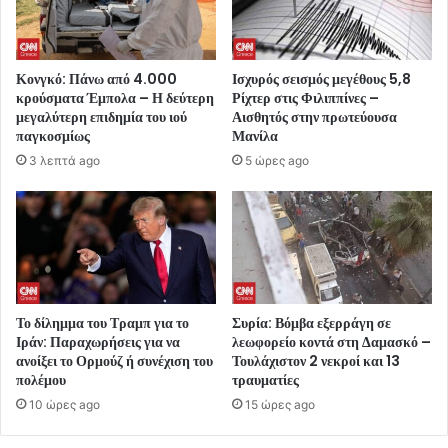
Κονγκό: Πάνω από 4.000
Ισχυρός σεισμός μεγέθους 5,8
κρούσματα Έμπολα – Η δεύτερη
Ρίχτερ στις Φιλιππίνες –
μεγαλύτερη επιδημία του ιού
Αισθητός στην πρωτεύουσα
παγκοσμίως
Μανίλα
3 λεπτά ago
5 ώρες ago
Το δίλημμα του Τραμπ για το
Συρία: Βόμβα εξερράγη σε
Ιράν: Παραχωρήσεις για να
λεωφορείο κοντά στη Δαμασκό –
ανοίξει το Ορμούζ ή συνέχιση του
Τουλάχιστον 2 νεκροί και 13
πολέμου
τραυματίες
10 ώρες ago
15 ώρες ago