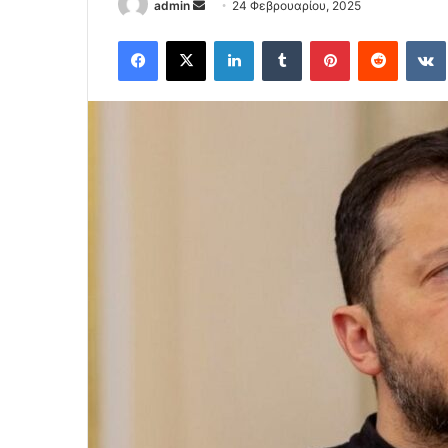
Send
admin
24 Φεβρουαρίου, 2025
an
Facebook
X
LinkedIn
Tumblr
Pinterest
Reddit
email