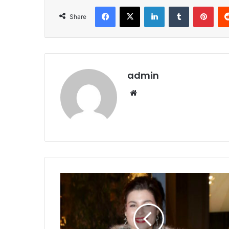
Facebook
X
LinkedIn
Tumblr
Pint
Share
admin
Website