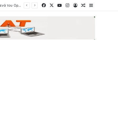
Facebook
X
YouTube
Instagram
Log In
Random Article
Sidebar