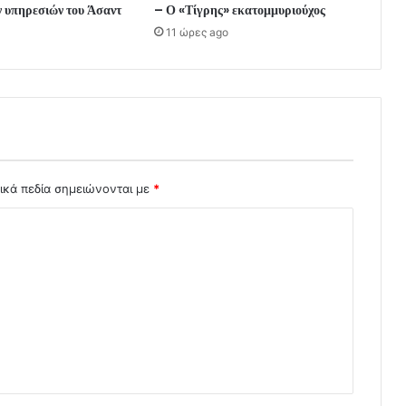
ν υπηρεσιών του Άσαντ
– Ο «Τίγρης» εκατομμυριούχος
11 ώρες ago
ικά πεδία σημειώνονται με
*