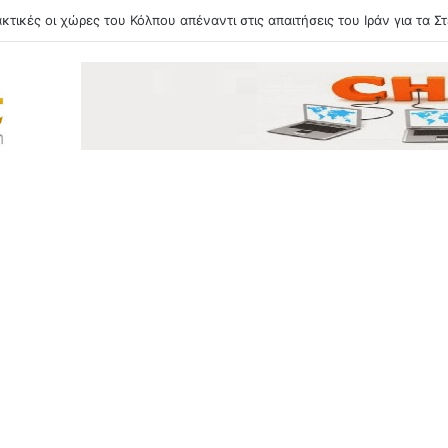
ζομαι μια Ελλάδα όπου οι Αφροέλληνες θα είναι συνηθισμένη εικόνα