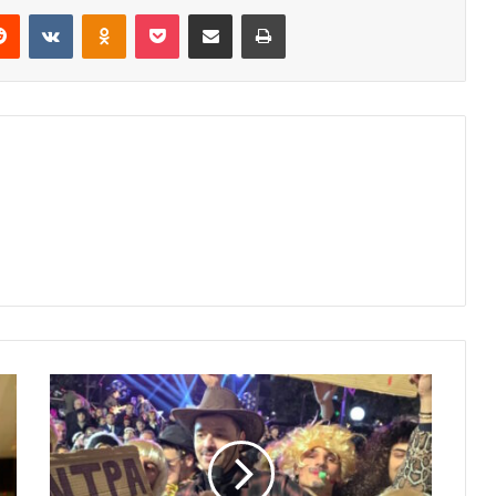
erest
Reddit
VKontakte
Odnoklassniki
Pocket
Share via Email
Print