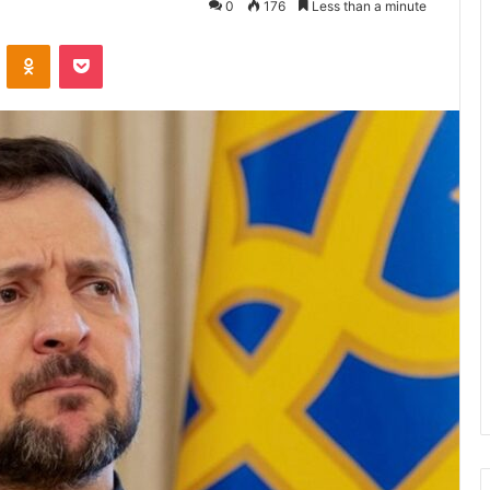
0
176
Less than a minute
VKontakte
Odnoklassniki
Pocket