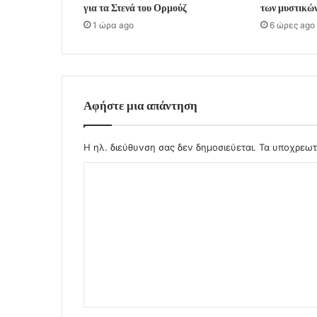
για τα Στενά του Ορμούζ
των μυστικώ
1 ώρα ago
6 ώρες ago
Αφήστε μια απάντηση
Η ηλ. διεύθυνση σας δεν δημοσιεύεται.
Τα υποχρεωτ
Σ
χ
ό
λ
ι
ο
*