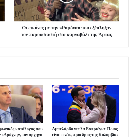
Οι εικόνες με την «Ραμόνα» που εξέπληξαν
τον παρουσιαστή στο καρναβάλι της Άρτας
φωνικός κατάλογος που
Αμπελάρδο ντε λα Εσπριέγια: Ποιος
 «Αράχνη», τον αρχηγό
είναι ο νέος πρόεδρος της Κολομβίας