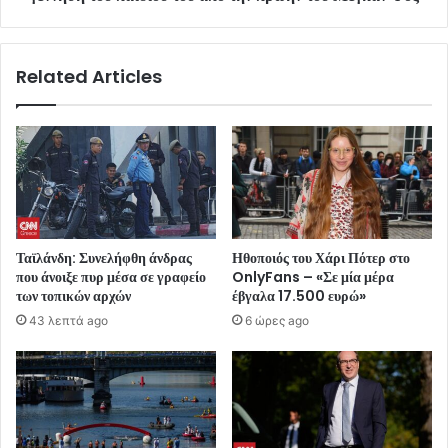
Related Articles
Ταϊλάνδη: Συνελήφθη άνδρας
Ηθοποιός του Χάρι Πότερ στο
που άνοιξε πυρ μέσα σε γραφείο
OnlyFans – «Σε μία μέρα
των τοπικών αρχών
έβγαλα 17.500 ευρώ»
43 λεπτά ago
6 ώρες ago