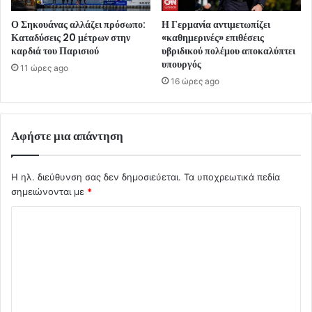
Ο Σηκουάνας αλλάζει πρόσωπο:
Η Γερμανία αντιμετωπίζει
Καταδύσεις 20 μέτρων στην
«καθημερινές» επιθέσεις
καρδιά του Παρισιού
υβριδικού πολέμου αποκαλύπτει
υπουργός
11 ώρες ago
16 ώρες ago
Αφήστε μια απάντηση
Η ηλ. διεύθυνση σας δεν δημοσιεύεται.
Τα υποχρεωτικά πεδία
σημειώνονται με
*
Σ
χ
ό
λ
ι