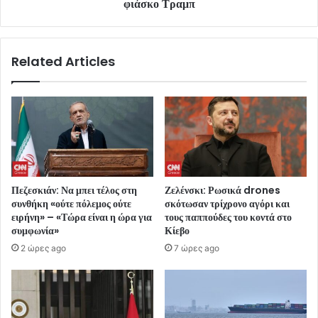
φιάσκο Τραμπ
Related Articles
Πεζεσκιάν: Να μπει τέλος στη
Ζελένσκι: Ρωσικά drones
συνθήκη «ούτε πόλεμος ούτε
σκότωσαν τρίχρονο αγόρι και
ειρήνη» – «Τώρα είναι η ώρα για
τους παππούδες του κοντά στο
συμφωνία»
Κίεβο
2 ώρες ago
7 ώρες ago