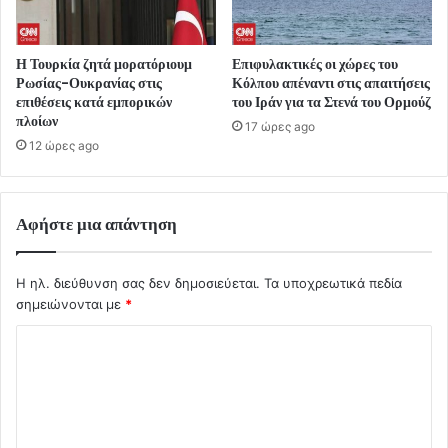
Η Τουρκία ζητά μορατόριουμ
Επιφυλακτικές οι χώρες του
Ρωσίας-Ουκρανίας στις
Κόλπου απέναντι στις απαιτήσεις
επιθέσεις κατά εμπορικών
του Ιράν για τα Στενά του Ορμούζ
πλοίων
17 ώρες ago
12 ώρες ago
Αφήστε μια απάντηση
Η ηλ. διεύθυνση σας δεν δημοσιεύεται.
Τα υποχρεωτικά πεδία
σημειώνονται με
*
Σ
χ
ό
λ