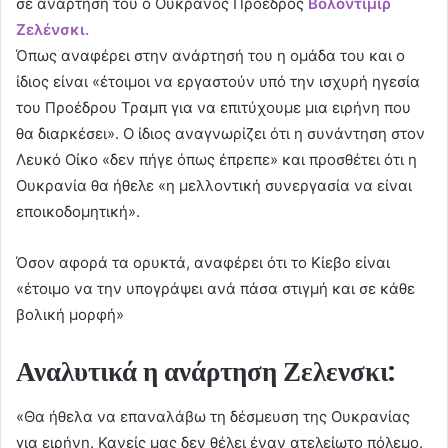
σε ανάρτησή του ο Ουκρανός Πρόεδρος
Βολοντίμιρ
Ζελένσκι.
Όπως αναφέρει στην ανάρτησή του η ομάδα του και ο
ίδιος είναι «έτοιμοι να εργαστούν υπό την ισχυρή ηγεσία
του Προέδρου Τραμπ για να επιτύχουμε μια ειρήνη που
θα διαρκέσει». Ο ίδιος αναγνωρίζει ότι η συνάντηση στον
Λευκό Οίκο «δεν πήγε όπως έπρεπε» και προσθέτει ότι η
Ουκρανία θα ήθελε «η μελλοντική συνεργασία να είναι
εποικοδομητική».
Όσον αφορά τα ορυκτά, αναφέρει ότι το Κίεβο είναι
«έτοιμο να την υπογράψει ανά πάσα στιγμή και σε κάθε
βολική μορφή»
Αναλυτικά η ανάρτηση Ζελενσκι:
«Θα ήθελα να επαναλάβω τη δέσμευση της Ουκρανίας
για ειρήνη. Κανείς μας δεν θέλει έναν ατελείωτο πόλεμο.