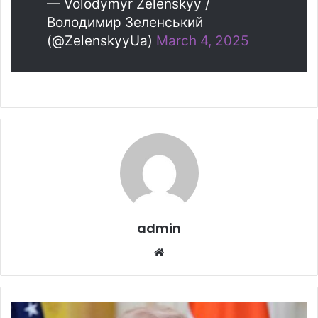
— Volodymyr Zelenskyy /
Володимир Зеленський
(@ZelenskyyUa)
March 4, 2025
admin
Website