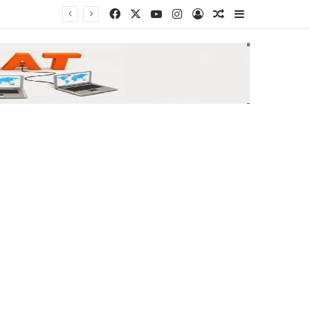
Facebook
X
YouTube
Instagram
Log In
Random Article
Sidebar
BBC: Ο τηλεφωνικός κατάλογος που οδήγησε στην «Αράχνη», τον αρχηγό των μυστικών υπηρεσιών του Άσαντ