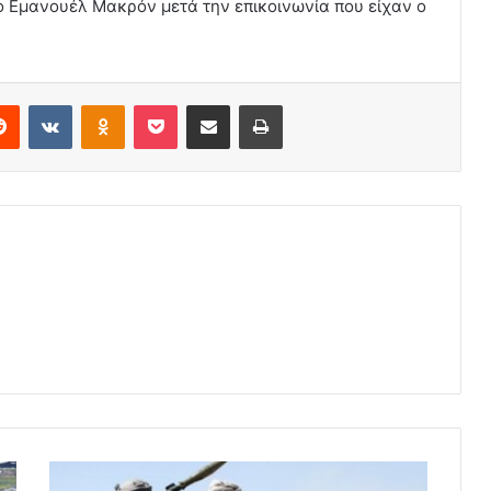
ο Εμανουέλ Μακρόν μετά την επικοινωνία που είχαν ο
erest
Reddit
VKontakte
Odnoklassniki
Pocket
Share via Email
Print