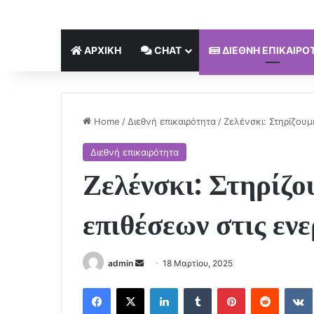
ΑΡΧΙΚΉ
CHAT
ΔΙΕΘΝΉ ΕΠΙΚΑΙΡΌ
Home
/
Διεθνή επικαιρότητα
/
Ζελένσκι: Στηρίζου
Διεθνή επικαιρότητα
Ζελένσκι: Στηρίζο
επιθέσεων στις εν
Send
admin
18 Μαρτίου, 2025
an
Facebook
X
LinkedIn
Tumblr
Pinterest
Reddit
email