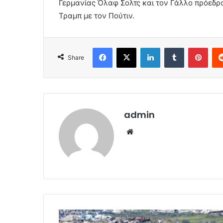
Γερμανίας Όλαφ Σολτς και τον Γάλλο πρόεδρ
Τραμπ με τον Πούτιν.
Facebook
X
LinkedIn
Tumblr
Pint
Share
admin
Website