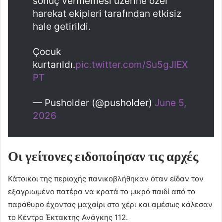
sonuç vermemesi üzerine özel
harekat ekipleri tarafından etkisiz
hale getirildi.
Çocuk
kurtarıldı.
pic.twitter.com/Su5gJIEX
PT
— Pusholder (@pusholder)
June 5,
2026
Οι γείτονες ειδοποίησαν τις αρχές
Κάτοικοι της περιοχής πανικοβλήθηκαν όταν είδαν τον
εξαγριωμένο πατέρα να κρατά το μικρό παιδί από το
παράθυρο έχοντας μαχαίρι στο χέρι και αμέσως κάλεσαν
το Κέντρο Έκτακτης Ανάγκης 112.