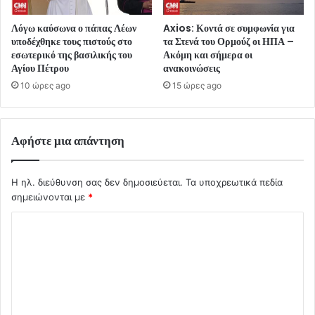
Λόγω καύσωνα ο πάπας Λέων
Axios: Κοντά σε συμφωνία για
υποδέχθηκε τους πιστούς στο
τα Στενά του Ορμούζ οι ΗΠΑ –
εσωτερικό της βασιλικής του
Ακόμη και σήμερα οι
Αγίου Πέτρου
ανακοινώσεις
10 ώρες ago
15 ώρες ago
Αφήστε μια απάντηση
Η ηλ. διεύθυνση σας δεν δημοσιεύεται.
Τα υποχρεωτικά πεδία
σημειώνονται με
*
Σ
χ
ό
λ
ι