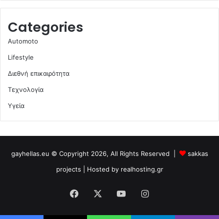
Categories
Automoto
Lifestyle
Διεθνή επικαιρότητα
Τεχνολογία
Υγεία
gayhellas.eu © Copyright 2026, All Rights Reserved |
sakkas
projects
| Hosted by
realhosting.gr
Facebook
X
YouTube
Instagram