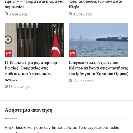
ειρήνη» – «Τώρα είναι η ώρα για
τους παππούδες του κοντά στο
συμφωνία»
Κίεβο
3 ώρες ago
8 ώρες ago
Η Τουρκία ζητά μορατόριουμ
Επιφυλακτικές οι χώρες του
Ρωσίας-Ουκρανίας στις
Κόλπου απέναντι στις απαιτήσεις
επιθέσεις κατά εμπορικών
του Ιράν για τα Στενά του Ορμούζ
πλοίων
18 ώρες ago
13 ώρες ago
Αφήστε μια απάντηση
Η ηλ. διεύθυνση σας δεν δημοσιεύεται.
Τα υποχρεωτικά πεδία