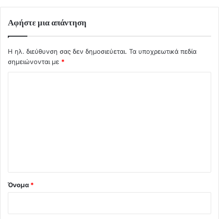
Αφήστε μια απάντηση
Η ηλ. διεύθυνση σας δεν δημοσιεύεται.
Τα υποχρεωτικά πεδία
σημειώνονται με
*
Σ
χ
ό
λ
ι
ο
*
Όνομα
*