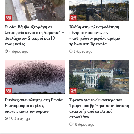
Συρία: Βόμβα εξερράγη σε
Βλάβη στην ηλεκτροδότηση
λεωφορείο κοντά στη Δαμασκό –
κέντρου επικοινωνιών
Τουλάχιστον 2 νεκροί και 13
«καθηλώνει» μεγάλο αριθμό
τραυματίες
τρένων στη Βρετανία
4 ώρες ago
8 ώρες ago
Εικόνες αποκάλυψης στη Ρωσία:
Έρευνα για το ελικόπτερο του
Εκατομμύρια ακρίδες
Τραμπ που βρέθηκε σε απόσταση
σκοτείνιασαν τον ουρανό
αναπνοής από επιβατικό
αεροπλάνο
13 ώρες ago
18 ώρες ago