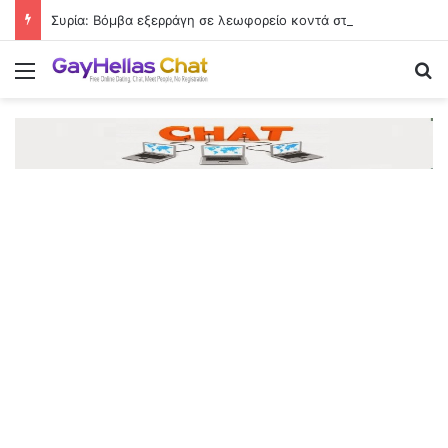
Συρία: Βόμβα εξερράγη σε λεωφορείο κοντά στη Δαμασκό – Τουλάχιστον 2 νεκροί και 13 τραυματίες
Menu
Se